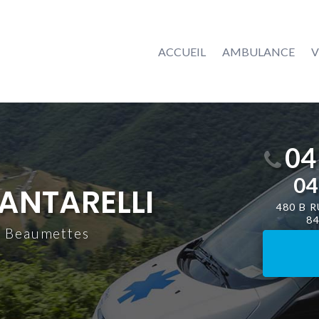
ACCUEIL
AMBULANCE
V
04
04
ANTARELLI
480 B 
8
x Beaumettes