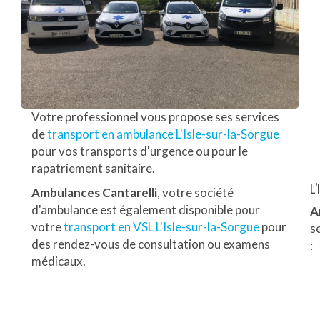
Votre professionnel vous propose ses services
de
transport en ambulance L'Isle-sur-la-Sorgue
pour vos transports d'urgence ou pour le
rapatriement sanitaire.
L
Ambulances Cantarelli
, votre société
d'ambulance est également disponible pour
A
votre
transport en VSL L'Isle-sur-la-Sorgue
pour
s
des rendez-vous de consultation ou examens
:
médicaux.