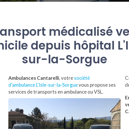
ransport médicalisé ve
cile depuis hôpital L'
sur-la-Sorgue
Ambulances Cantarelli
, votre
société
C
d'ambulance L'Isle-sur-la-Sorgue
vous propose ses
d
services de transports en ambulance ou VSL.
E
v
C