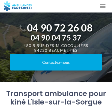
Aller
Togg
au
navi
contenu
principal
04 90 72 26 08
04 90 04 75 37
480 B RUE DES MICOCOULIERS
84220 BEAUMETTES
Contactez-
nous
Transport ambulance pour
kiné L'Isle-sur-la-Sorgue