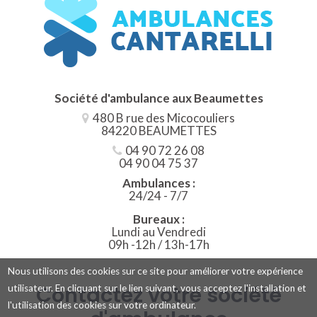
Société d'ambulance aux
Beaumettes
480 B rue des Micocouliers
84220 BEAUMETTES
04 90 72 26 08
04 90 04 75 37
Ambulances :
24/24 - 7/7
Bureaux :
Lundi au Vendredi
09h -12h / 13h-17h
Nous utilisons des cookies sur ce site pour améliorer votre expérience
Contactez votre société
utilisateur. En cliquant sur le lien suivant, vous acceptez l'installation et
l'utilisation des cookies sur votre ordinateur.