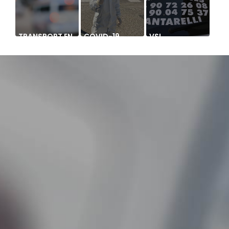
TRANSPORT EN
COVID-19
VSL
VSL POUR
CANTARELLI
RENDEZ-VOUS