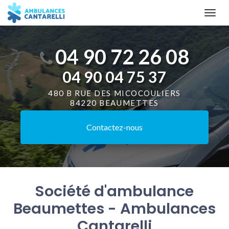
Aller
Togg
au
navi
contenu
principal
04 90 72 26 08
04 90 04 75 37
480 B RUE DES MICOCOULIERS
84220 BEAUMETTES
Contactez-
nous
Société d'ambulance
Beaumettes - Ambulances
Cantarelli