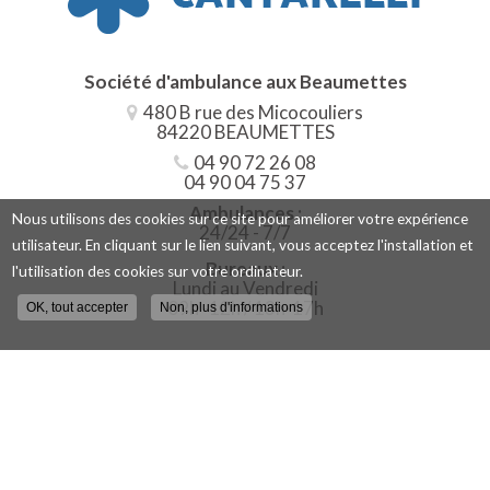
Société d'ambulance aux
Beaumettes
480 B rue des Micocouliers
84220 BEAUMETTES
04 90 72 26 08
04 90 04 75 37
Ambulances :
Nous utilisons des cookies sur ce site pour améliorer votre expérience
24/24 - 7/7
utilisateur. En cliquant sur le lien suivant, vous acceptez l'installation et
Bureaux :
l'utilisation des cookies sur votre ordinateur.
Lundi au Vendredi
09h -12h / 13h-17h
OK, tout accepter
Non, plus d'informations
Contactez votre société
d'ambulance