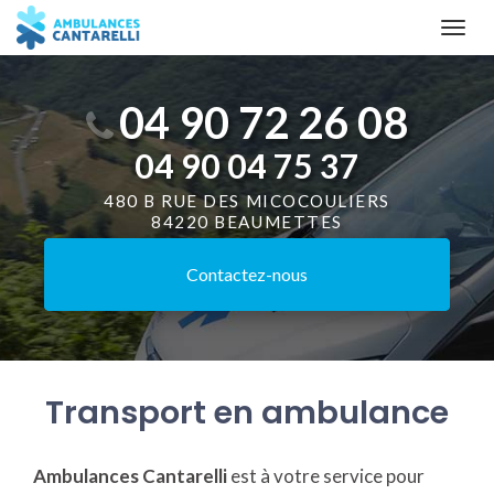
Aller
Togg
au
navi
contenu
principal
04 90 72 26 08
04 90 04 75 37
480 B RUE DES MICOCOULIERS
84220 BEAUMETTES
Contactez-
nous
Transport en ambulance
Ambulances Cantarelli
est à votre service pour