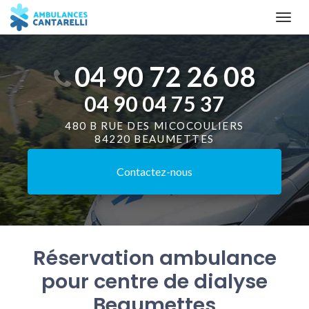
Aller
Togg
au
navi
contenu
principal
04 90 72 26 08
04 90 04 75 37
480 B RUE DES MICOCOULIERS
84220 BEAUMETTES
Contactez-
nous
Réservation ambulance
pour centre de dialyse
Beaumettes