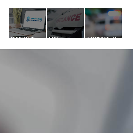
OUVERTURE
NOS
TRANSPORT DE
NOUVEAU
AMBULANCES
PERSONNES À
SUPPORT DE
MOBILITÉ
COMMUNICATION
RÉDUITE
WEB