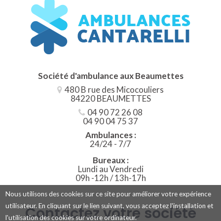
Société d'ambulance aux
Beaumettes
480 B rue des Micocouliers
84220 BEAUMETTES
04 90 72 26 08
04 90 04 75 37
Ambulances :
24/24 - 7/7
Bureaux :
Lundi au Vendredi
09h -12h / 13h-17h
Nous utilisons des cookies sur ce site pour améliorer votre expérience
utilisateur. En cliquant sur le lien suivant, vous acceptez l'installation et
Contactez votre société
l'utilisation des cookies sur votre ordinateur.