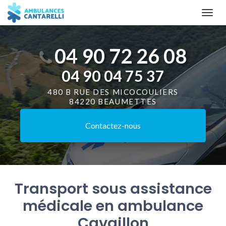
Aller
Togg
au
navi
contenu
principal
04 90 72 26 08
04 90 04 75 37
480 B RUE DES MICOCOULIERS
84220 BEAUMETTES
Contactez-
nous
Transport sous assistance
médicale en ambulance
Cavaillon