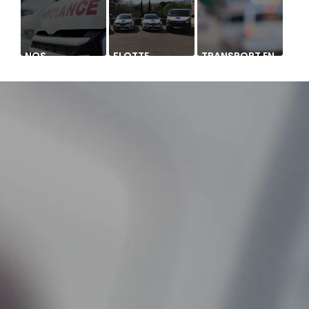
NOS
FLOTTE
TRANSPORT EN
AMBULANCES
CANTARELLI
VSL POUR
RENDEZ-VOUS