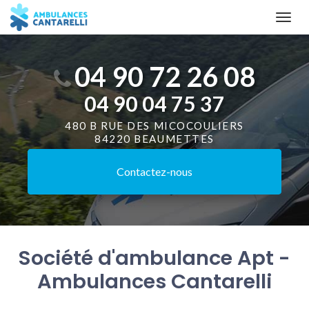
Aller
Togg
au
navi
contenu
principal
04 90 72 26 08
04 90 04 75 37
480 B RUE DES MICOCOULIERS
84220 BEAUMETTES
Contactez-
nous
Société d'ambulance Apt -
Ambulances Cantarelli